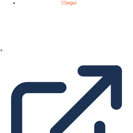
Segui
×