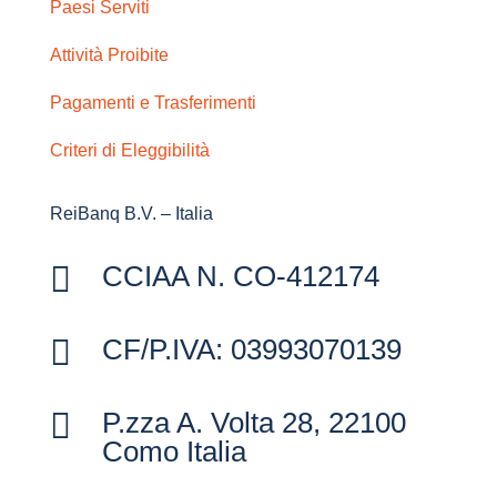
Paesi Serviti
Attività Proibite
Pagamenti e Trasferimenti
Criteri di Eleggibilità
ReiBanq B.V. – Italia

CCIAA N. CO-412174

CF/P.IVA: 03993070139

P.zza A. Volta 28, 22100
Como Italia