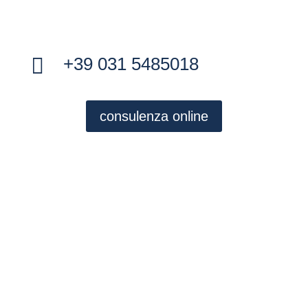

+39 031 5485018
consulenza online