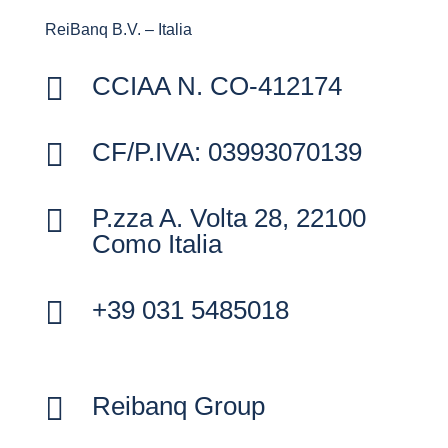
ReiBanq B.V. – Italia

CCIAA N. CO-412174

CF/P.IVA: 03993070139

P.zza A. Volta 28, 22100
Como Italia

+39 031 5485018

Reibanq Group