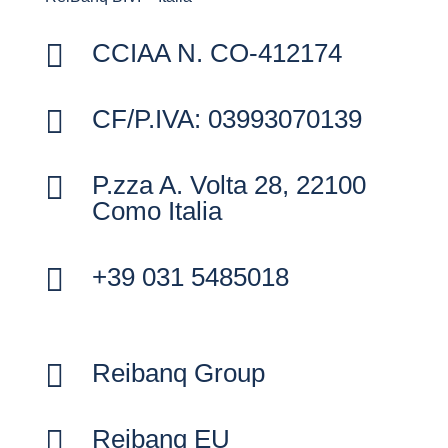

CCIAA N. CO-412174

CF/P.IVA: 03993070139

P.zza A. Volta 28, 22100
Como Italia

+39 031 5485018

Reibanq Group

Reibanq EU