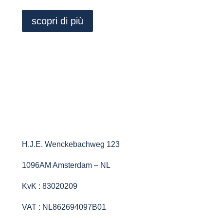
scopri di più
H.J.E. Wenckebachweg 123
1096AM Amsterdam – NL
KvK : 83020209
VAT : NL862694097B01