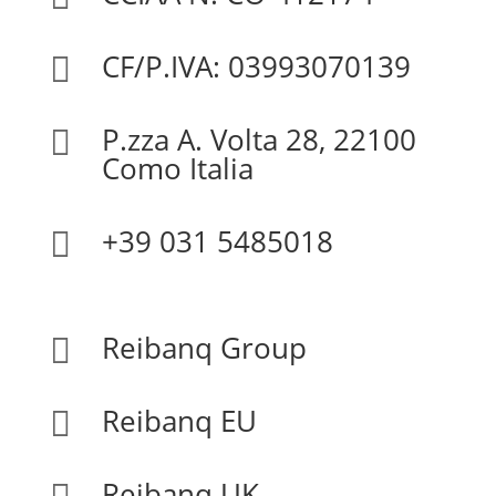
CF/P.IVA: 03993070139

P.zza A. Volta 28, 22100

Como Italia
+39 031 5485018

Reibanq Group

Reibanq EU

Reibanq UK