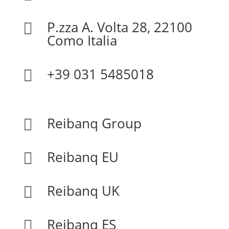
P.zza A. Volta 28, 22100

Como Italia
+39 031 5485018

Reibanq Group

Reibanq EU

Reibanq UK

Reibanq ES
